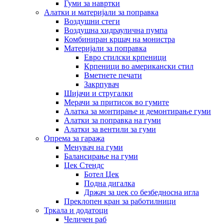
Гуми за навртки
Алатки и материјали за поправка
Воздушни стеги
Воздушна хидраулична пумпа
Комбиниран кршач на монистра
Материјали за поправка
Евро стилски крпеници
Крпеници во американски стил
Вметнете печати
Закрпувач
Шијачи и стругалки
Мерачи за притисок во гумите
Алатка за монтирање и демонтирање гуми
Алатки за поправка на гуми
Алатки за вентили за гуми
Опрема за гаража
Менувач на гуми
Балансирање на гуми
Џек Стендс
Ботел Џек
Подна дигалка
Држач за џек со безбедносна игла
Преклопен кран за работилници
Тркала и додатоци
Челичен раб