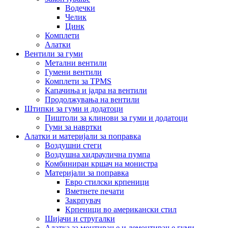
Водечки
Челик
Цинк
Комплети
Алатки
Вентили за гуми
Метални вентили
Гумени вентили
Комплети за TPMS
Капачиња и јадра на вентили
Продолжувања на вентили
Штипки за гуми и додатоци
Пиштоли за клинови за гуми и додатоци
Гуми за навртки
Алатки и материјали за поправка
Воздушни стеги
Воздушна хидраулична пумпа
Комбиниран кршач на монистра
Материјали за поправка
Евро стилски крпеници
Вметнете печати
Закрпувач
Крпеници во американски стил
Шијачи и стругалки
Алатка за монтирање и демонтирање гуми