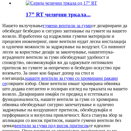
17” RT челични тркала...
Нашето вклучување
гумени вентили за гуми
се дизајнирани да
обезбедат безбедно и сигурно заптивање на гумите на вашето
возило. Изработени од издржливи гумени материјали и
прецизен инженеринг, овие вентили нудат лесна инсталација
и одлични можности за задржување на воздухот. Со нивниот
лесен за користење дизајн за закопчување, нашите
пука
-
вградените вентили за гуми обезбедуваат удобност и
спокојство, овозможувајќи ви да одржувате оптимален
притисок во гумите за непречено и безбедно искуство при
возењето. За оние кои бараат допир на стил и
елеганција,
нашите вентили за гуми со хромирани ракави
се
совршен избор. Овие вентили имаат хромирана обвивка
што додава елегантен и полиран изглед на тркалата на вашето
возило. Дизајнирани имајќи ги предвид и естетиката и
функционалноста, нашите вентили за гуми со хромирана
обвивка обезбедуваат сигурно запечатување и одлично
задржување на воздушниот притисок, обезбедувајќи и
перформанси и визуелна привлечност. Кога станува збор за
апликации со висок притисок, нашите гумени вентили без
цевки
вентили за гуми под висок притисок
се идеално
решение. Овие вентили се специјално дизајнирани да ги