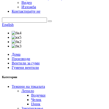
Видео
Изложба
Контактирајте не
English
Дома
Производи
Вентили за гуми
Гумени вентили
Категории
Тежини на тркалата
Лепило
Водечки
Челик
Цинк
Закопчување