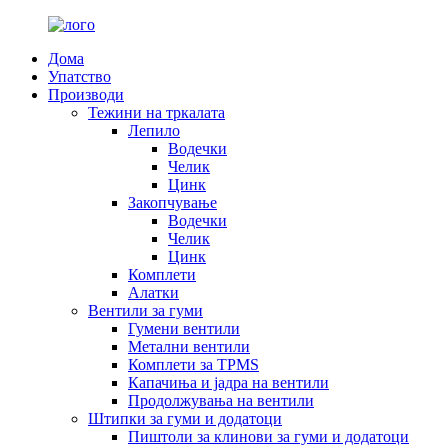
Дома
Упатство
Производи
Тежини на тркалата
Лепило
Водечки
Челик
Цинк
Закопчување
Водечки
Челик
Цинк
Комплети
Алатки
Вентили за гуми
Гумени вентили
Метални вентили
Комплети за TPMS
Капачиња и јадра на вентили
Продолжувања на вентили
Штипки за гуми и додатоци
Пиштоли за клинови за гуми и додатоци