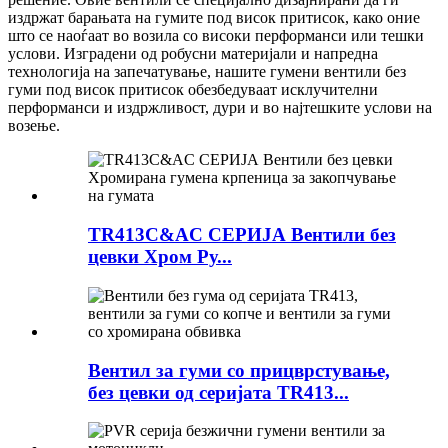
издржат барањата на гумите под висок притисок, како оние
што се наоѓаат во возила со високи перформанси или тешки
услови. Изградени од робусни материјали и напредна
технологија на запечатување, нашите гумени вентили без
гуми под висок притисок обезбедуваат исклучителни
перформанси и издржливост, дури и во најтешките услови на
возење.
TR413C&AC СЕРИЈА Вентили без
цевки Хром Ру...
Вентил за гуми со прицврстување,
без цевки од серијата TR413...