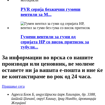
PVR серија безжични гумени
вентили за M...
Гумени вентили за гуми од
серијата HP со висок притисок за
тубули...
За информации во врска со нашите
производи или ценовник, ве молиме
оставете ни ја вашата е-пошта и ние ќе
ве контактираме во рок од 24 часа.
Прашање сега
Адреса:
Блок Б, индустриски парк Хаилијан, бр. 3388,
патот Џичанг, округ Хаишу, град Нингбо, провинција
Жеџијанг