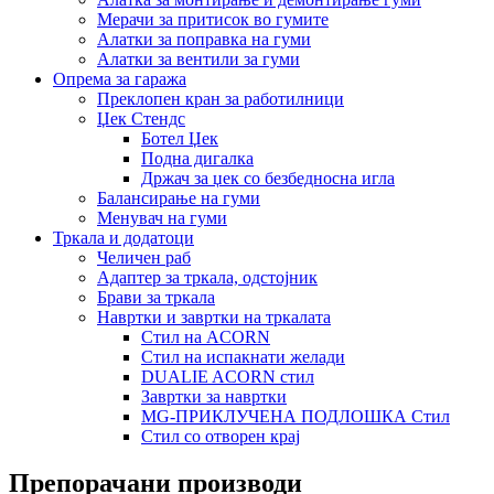
Мерачи за притисок во гумите
Алатки за поправка на гуми
Алатки за вентили за гуми
Опрема за гаража
Преклопен кран за работилници
Џек Стендс
Ботел Џек
Подна дигалка
Држач за џек со безбедносна игла
Балансирање на гуми
Менувач на гуми
Тркала и додатоци
Челичен раб
Адаптер за тркала, одстојник
Брави за тркала
Навртки и завртки на тркалата
Стил на ACORN
Стил на испакнати желади
DUALIE ACORN стил
Завртки за навртки
MG-ПРИКЛУЧЕНА ПОДЛОШКА Стил
Стил со отворен крај
Препорачани производи