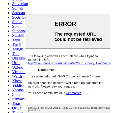
Slovenian
Somali
Samoan
Scots Gaelic
Shona
Sindhi
Sundanese
Swahili
Tajik
Tamil
Telugu
Thai
Ukrainian
Urdu
Uzbek
Vietnamese
Welsh
Xhosa
Yiddish
Yoruba
Zulu
Kinyarwanda
Tatar
Oriya
Turkmen