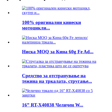
100% оригинални кинески
мотоцикли...
Ниска MOQ за Кина 60g Fe Ad...
Средство за отстранување на
тежина на тркалата, стругање...
16” RT-X40838 Челичен W...