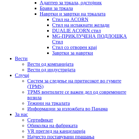
Адаптер за тркала, одстојник
Брави за тркала
Навртки и завртки на тркалата
Стил на ACORN
Стил на испакнати желади
DUALIE ACORN стил
MG-ПРИКЛУЧЕНА ПОДЛОШКА
Стил
Стил со отворен крај
Завртки за навртки
Вести
Вести од компанијата
Вести од индустријата
Случај
Систем за следење на притисокот во гумите
(TPMS)
TPMS вентилите се важен дел од современите
возила
Тежини на тркалата
Информации за изложбата во Панама
За нас
Сертификат
Обиколка на фабриката
VR преглед на канцеларија
Најчесто поставувани прашања