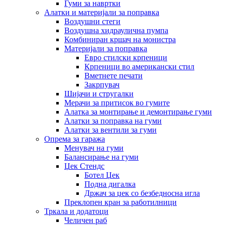
Гуми за навртки
Алатки и материјали за поправка
Воздушни стеги
Воздушна хидраулична пумпа
Комбиниран кршач на монистра
Материјали за поправка
Евро стилски крпеници
Крпеници во американски стил
Вметнете печати
Закрпувач
Шијачи и стругалки
Мерачи за притисок во гумите
Алатка за монтирање и демонтирање гуми
Алатки за поправка на гуми
Алатки за вентили за гуми
Опрема за гаража
Менувач на гуми
Балансирање на гуми
Џек Стендс
Ботел Џек
Подна дигалка
Држач за џек со безбедносна игла
Преклопен кран за работилници
Тркала и додатоци
Челичен раб