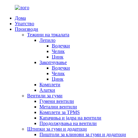
Дома
Упатство
Производи
Тежини на тркалата
Лепило
Водечки
Челик
Цинк
Закопчување
Водечки
Челик
Цинк
Комплети
Алатки
Вентили за гуми
Гумени вентили
Метални вентили
Комплети за TPMS
Капачиња и јадра на вентили
Продолжувања на вентили
Штипки за гуми и додатоци
Пиштоли за клинови за гуми и додатоци