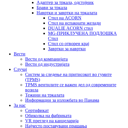
Адаптер за тркала, одстојник
Брави за тркала
Навртки и завртки на тркалата
Стил на ACORN
Стил на испакнати желади
DUALIE ACORN стил
MG-ПРИКЛУЧЕНА ПОДЛОШКА
Стил
Стил со отворен крај
Завртки за навртки
Вести
Вести од компанијата
Вести од индустријата
Случај
Систем за следење на притисокот во гумите
(TPMS)
TPMS вентилите се важен дел од современите
возила
Тежини на тркалата
Информации за изложбата во Панама
За нас
Сертификат
Обиколка на фабриката
VR преглед на канцеларија
Најчесто поставувани прашања