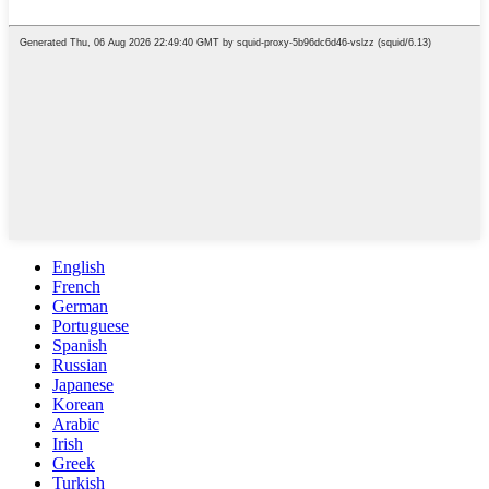
English
French
German
Portuguese
Spanish
Russian
Japanese
Korean
Arabic
Irish
Greek
Turkish