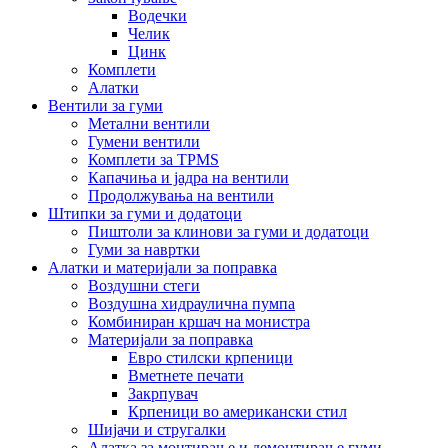
Водечки
Челик
Цинк
Комплети
Алатки
Вентили за гуми
Метални вентили
Гумени вентили
Комплети за TPMS
Капачиња и јадра на вентили
Продолжувања на вентили
Штипки за гуми и додатоци
Пиштоли за клинови за гуми и додатоци
Гуми за навртки
Алатки и материјали за поправка
Воздушни стеги
Воздушна хидраулична пумпа
Комбиниран кршач на монистра
Материјали за поправка
Евро стилски крпеници
Вметнете печати
Закрпувач
Крпеници во американски стил
Шијачи и стругалки
Алатка за монтирање и демонтирање гуми