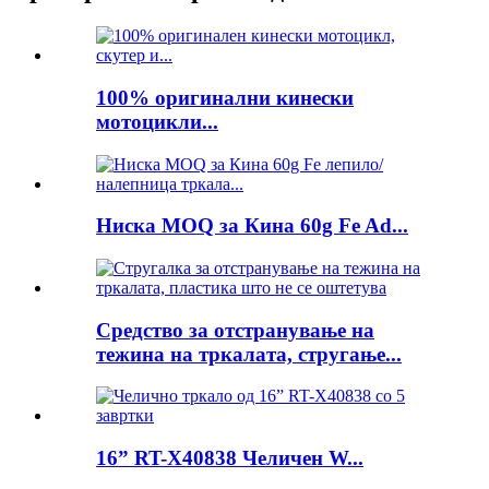
100% оригинални кинески
мотоцикли...
Ниска MOQ за Кина 60g Fe Ad...
Средство за отстранување на
тежина на тркалата, стругање...
16” RT-X40838 Челичен W...