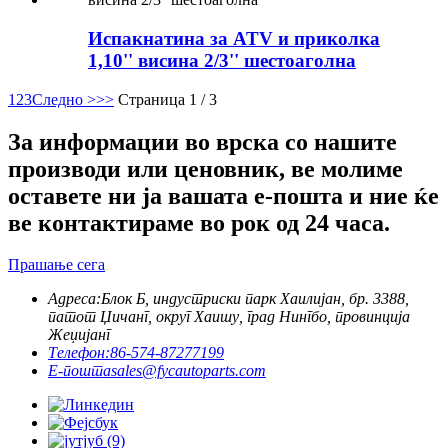
Испакнатина за ATV и приколка
1,10'' висина 2/3'' шестоаголна
1
2
3
Следно >
>>
Страница 1 / 3
За информации во врска со нашите
производи или ценовник, ве молиме
оставете ни ја вашата е-пошта и ние ќе
ве контактираме во рок од 24 часа.
Прашање сега
Адреса:
Блок Б, индустриски парк Хаилијан, бр. 3388,
патот Џичанг, округ Хаишу, град Нингбо, провинција
Жеџијанг
Телефон:
86-574-87277199
Е-пошта
sales@fycautoparts.com