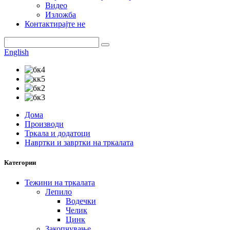
Видео
Изложба
Контактирајте не
English
Дома
Производи
Тркала и додатоци
Навртки и завртки на тркалата
Категории
Тежини на тркалата
Лепило
Водечки
Челик
Цинк
Закопчување