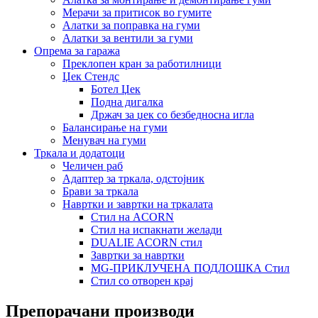
Мерачи за притисок во гумите
Алатки за поправка на гуми
Алатки за вентили за гуми
Опрема за гаража
Преклопен кран за работилници
Џек Стендс
Ботел Џек
Подна дигалка
Држач за џек со безбедносна игла
Балансирање на гуми
Менувач на гуми
Тркала и додатоци
Челичен раб
Адаптер за тркала, одстојник
Брави за тркала
Навртки и завртки на тркалата
Стил на ACORN
Стил на испакнати желади
DUALIE ACORN стил
Завртки за навртки
MG-ПРИКЛУЧЕНА ПОДЛОШКА Стил
Стил со отворен крај
Препорачани производи