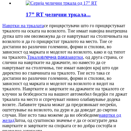
17” RT челични тркала...
Навртки на тркалата
се прицврстувачи што го прицврстуваат
тркалото на оската на возилото. Тие имаат навојна внатрешна
дупка што им овозможува да се навртуваат на столпчињата на
возилото и да го прицврстат тркалото на место. Тие се
достапни во различни големини, форми и стилови, во
зависност од марката и моделот на возилото, како и од типот
на тркалото.
Тркало
влечна рака
завртки
, од друга страна, се
слични на навртките на држачите, но наместо да се
навртуваат на столпчиња, тие имаат навојен крај што оди
директно во главчината на тркалото. Тие исто така се
достапни во различни големини, форми и стилови, во
зависност од марката и моделот на возилото и видот на
тркалото. Навртките и завртките на држачите на тркалото се
клучни за безбедноста на вашиот автомобил бидејќи ги држат
тркалата на место и спречуваат нивно олабавување додека
возите. Лабавите тркала можат да предизвикаат несреќи,
оштетување на возилото, па дури и да доведат до смртни
случаи. Ние исто така можеме да ви обезбедиме
навртки од
желад
Затоа, од суштинско значење е да се осигурате дека
навртките и завртките на спојката се во добра состојба и
правилно затегнати.